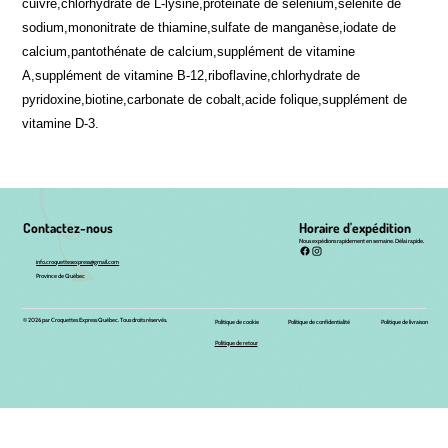
cuivre,chlorhydrate de L-lysine,protéinate de sélénium,sélénite de
sodium,mononitrate de thiamine,sulfate de manganèse,iodate de
calcium,pantothénate de calcium,supplément de vitamine
A,supplément de vitamine B-12,riboflavine,chlorhydrate de
pyridoxine,biotine,carbonate de cobalt,acide folique,supplément de
vitamine D-3.
Contactez-nous
Horaire d'expédition
Nous expédions rapidement en semaine. Délai rapide.
info.croquettesexpress@gmail.com
Province de Québec
© 2026 par Croquettes Express Québec. Tous droits réservés.
Politique de livraison
Politique de cookie
Politique de confidentialité
Politique de retour