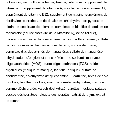
potassium, sel, culture de levure, taurine, vitamines (supplément de
vitamine E, supplément de vitamine A, supplément de vitamine D3,
supplément de vitamine B12, supplément de niacine, supplément de
riboflavine, pantothénate de d-calcium, chlorhydrate de pyridoxine,
biotine, mononitrate de thiamine, complexe de bisulfite de sodium de
ménadione (source d'activité de la vitamine K), acide folique),
minéraux (complexe d'acides aminés de zinc, sulfate ferreux, sulfate
de zinc, complexe d'acides aminés ferreux, sulfate de cuivre,
complexe d'acides aminés de manganèse, sulfate de manganèse,
dihydroiodure d'éthylènediamine, sélénite de sodium), mannane-
oligosaccharides (MOS), fructo-oligosaccharides (FOS), acides
organiques (malique, fumarique, lactique, citrique), sulfate de
chondroïtine, chlorhydrate de glucosamine, L-carnitine, fèves de soja
moulues, lentilles moulues, marc de tomate déshydratée, marc de
pomme déshydratée, varech déshydraté, carottes moulues, patates
douces déshydratées, bleuets déshydratés, extrait de thym, extrait
de romarin.