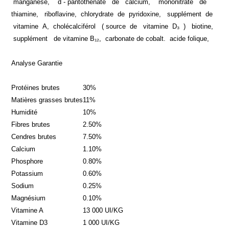
manganèse, d - pantothénate de calcium, mononitrate de
thiamine, riboflavine, chlorydrate de pyridoxine, supplément de
vitamine A, cholécalciférol ( source de vitamine D₃ ) biotine,
supplément de vitamine B₁₂, carbonate de cobalt. acide folique,
Analyse Garantie
Protéines brutes
30%
Matières grasses brutes
11%
Humidité
10%
Fibres brutes
2.50%
Cendres brutes
7.50%
Calcium
1.10%
Phosphore
0.80%
Potassium
0.60%
Sodium
0.25%
Magnésium
0.10%
Vitamine A
13 000 UI/KG
Vitamine D3
1 000 UI/KG